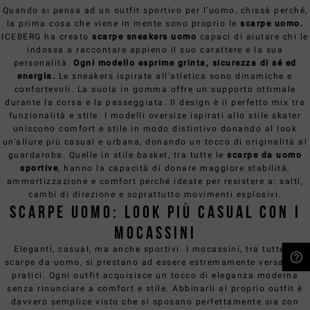
Quando si pensa ad un outfit sportivo per l’uomo, chissà perché,
la prima cosa che viene in mente sono proprio le
scarpe uomo.
ICEBERG ha creato
scarpe sneakers uomo
capaci di aiutare chi le
indossa a raccontare appieno il suo carattere e la sua
personalità.
Ogni modello esprime grinta, sicurezza di sé ed
energia.
Le sneakers ispirate all’atletica sono dinamiche e
confortevoli. La suola in gomma offre un supporto ottimale
durante la corsa e la passeggiata. Il design è il perfetto mix tra
funzionalità e stile. I modelli oversize ispirati allo stile skater
uniscono comfort e stile in modo distintivo donando al look
un'allure più casual e urbana, donando un tocco di originalità al
guardaroba. Quelle in stile basket, tra tutte le
scarpe da uomo
sportive
, hanno la capacità di donare maggiore stabilità,
ammortizzazione e comfort perché ideate per resistere a: salti,
cambi di direzione e soprattutto movimenti esplosivi.
Scarpe uomo: look più casual con i
mocassini
Eleganti, casual, ma anche sportivi. I mocassini, tra tutte le
scarpe da uomo, si prestano ad essere estremamente versatili e
pratici. Ogni outfit acquisisce un tocco di eleganza moderna
NEED HELP?
senza rinunciare a comfort e stile. Abbinarli al proprio outfit è
davvero semplice visto che si sposano perfettamente sia con