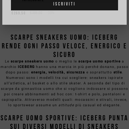
ISCRIVITI
€269,50
€385,00
-30%
Scarpe Sneakers Uomo: ICEBERG
rende ogni passo veloce, energico e
sicuro
Le
scarpe sneakers uomo
o meglio le
scarpe uomo sportive
a
marchio
ICEBERG
hanno una marcia in più perché donano, passo
dopo passo:
energia, velocità, sicurezza
e soprattutto
stile
.
Numerosi sono i modelli tra cui scegliere: sneakers ispirate
all’atletica, al basket o allo stile skater. A seconda del tipo di
scarpe da ginnastica uomo che si vogliono indossare si possono
poi creare abbinamenti ad hoc con:
t-shirt e polo,
pantaloni e
capispalla
. Attraverso modelli quali: mocassini e stivali, invece,
lo sportswear assume un
attitude
più casual ed elegante.
Scarpe uomo sportive: ICEBERG punta
sui diversi modelli di sneakers