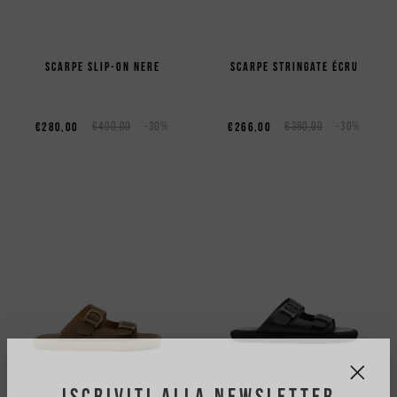
Scarpe slip-on nere
Scarpe stringate écru
€280,00
€400,00
-30%
€266,00
€380,00
-30%
ISCRIVITI ALLA NEWSLETTER