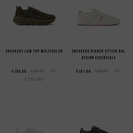
Sneakers low top multicolor
Sneakers bianco ottico dal
design essenziale
€150,50
€215,00
-30%
€161,00
€230,00
-30%
3
COLORS