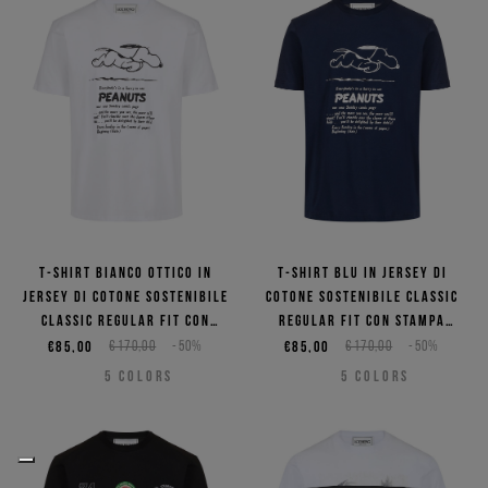
T-shirt bianco ottico in
T-shirt blu in jersey di
jersey di cotone sostenibile
cotone sostenibile classic
classic regular fit con
regular fit con stampa
stampa Snoopy
Snoopy
€85,00
€170,00
-50%
€85,00
€170,00
-50%
5
COLORS
5
COLORS