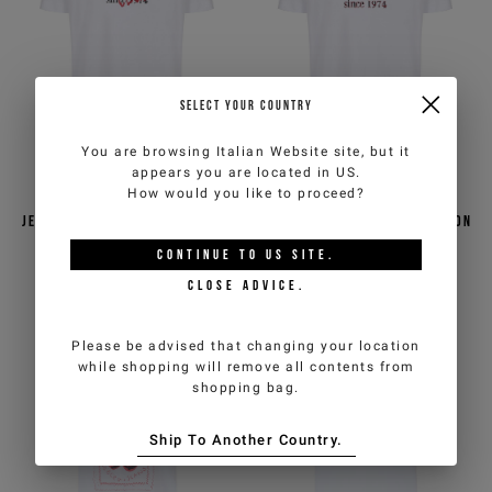
SELECT YOUR COUNTRY
You are browsing
Italian Website
site, but it
appears you are located in
US
.
How would you like to proceed?
T-shirt bianco ottico in
T-shirt bianco ottico in
jersey di cotone slim fit con
jersey di cotone over fit con
stampa logo
ricamo logo Iceberg
CONTINUE TO
US
SITE.
€80,00
€160,00
-50%
€80,00
€160,00
-50%
CLOSE ADVICE.
4
COLORS
3
COLORS
Please be advised that changing your location
while shopping will remove all contents from
shopping bag.
Ship To Another Country.