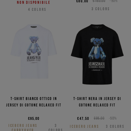
€80,00
€160,00
-50%
Non disponibile
3
COLORS
4
COLORS
T-shirt bianco ottico in
T-shirt nera in jersey di
jersey di cotone relaxed fit
cotone relaxed fit
€95,00
€47,50
€95,00
-50%
ICEBERG JEANS
3
ICEBERG JEANS
3
COLORS
CARRYOVER
COLORS