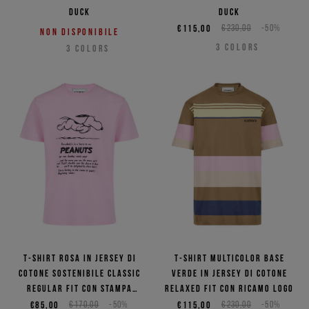
Duck
Duck
€115,00
€230,00
-50%
Non disponibile
3
COLORS
3
COLORS
T-shirt rosa in jersey di
T-shirt multicolor base
cotone sostenibile classic
verde in jersey di cotone
regular fit con stampa
relaxed fit con ricamo logo
Snoopy
€85,00
€170,00
-50%
€115,00
€230,00
-50%