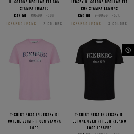
di cotone regular fit con
jersey di cotone regular fit
stampa Tomato
con stampa Lemons
€47,50
€95,00
-50%
€50,00
€100,00
-50%
ICEBERG JEANS
2
COLORS
ICEBERG JEANS
3
COLORS
NEED HELP?
T-shirt rosa in jersey di
T-shirt nera in jersey di
cotone slim fit con stampa
cotone over fit con ricamo
logo
logo Iceberg