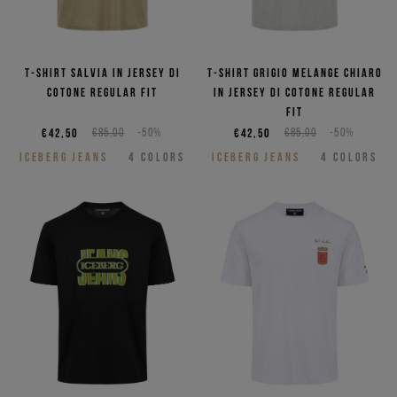
T-shirt salvia in jersey di
T-shirt grigio melange chiaro
cotone regular fit
in jersey di cotone regular
fit
€42,50
€85,00
-50%
€42,50
€85,00
-50%
ICEBERG JEANS
4
COLORS
ICEBERG JEANS
4
COLORS