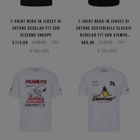
T-shirt nera in jersey di
T-shirt nera in jersey di
cotone regular fit con
cotone sostenibile classic
disegno Snoopy
regular fit con stampa
Snoopy
€115,00
€230,00
-50%
€85,00
€170,00
-50%
4
COLORS
5
COLORS