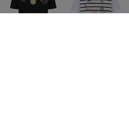
T-shirt nera in jersey di
T-shirt bianco ottico in
cotone slim fit
jersey di cotone regular fit
con stampe Gatto Silvestro
€85,00
€170,00
-50%
€90,00
€180,00
-50%