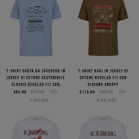
T-shirt carta da zucchero in
T-shirt kaki in jersey di
jersey di cotone sostenibile
cotone regular fit con
classic regular fit con
disegno Snoopy
stampa Snoopy
€85,00
€170,00
-50%
€115,00
€230,00
-50%
5
COLORS
4
COLORS