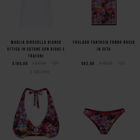
Maglia girocollo bianco
Foulard fantasia fondo rosso
ottico in cotone con righe e
in seta
trafori
€185,00
€370,00
-50%
€92,50
€185,00
-50%
2
COLORS