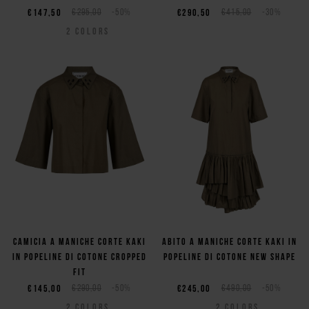
€147,50
€295,00
-50%
€290,50
€415,00
-30%
2
COLORS
Camicia a maniche corte kaki
Abito a maniche corte kaki in
in popeline di cotone cropped
popeline di cotone new shape
fit
€145,00
€290,00
-50%
€245,00
€490,00
-50%
2
COLORS
2
COLORS