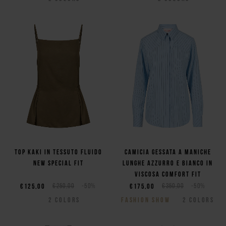
Top kaki in tessuto fluido
Camicia gessata a maniche
new special fit
lunghe azzurro e bianco in
viscosa comfort fit
€125,00
€250,00
-50%
€175,00
€350,00
-50%
2
COLORS
FASHION SHOW
2
COLORS