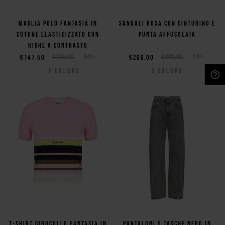
Maglia polo fantasia in
Sandali rosa con cinturino e
cotone elasticizzato con
punta affusolata
righe a contrasto
€147,50
€295,00
-50%
€266,00
€380,00
-30%
2
COLORS
3
COLORS
NEED HELP?
T-shirt girocollo fantasia in
Pantaloni 5 tasche nero in