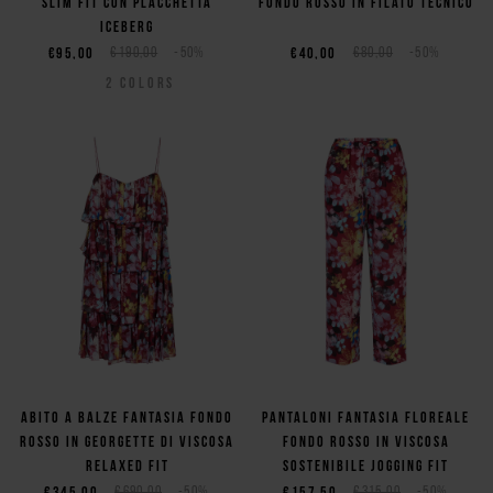
slim fit con placchetta
fondo rosso in filato tecnico
Iceberg
€95,00
€190,00
-50%
€40,00
€80,00
-50%
2
COLORS
Abito a balze fantasia fondo
Pantaloni fantasia floreale
rosso in georgette di viscosa
fondo rosso in viscosa
relaxed fit
sostenibile jogging fit
€345,00
€690,00
-50%
€157,50
€315,00
-50%