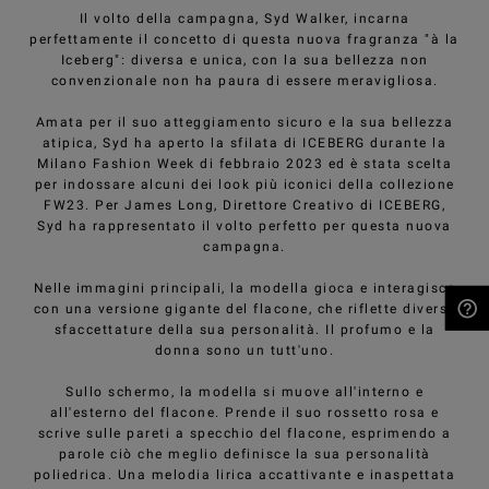
Il volto della campagna, Syd Walker, incarna
perfettamente il concetto di questa nuova fragranza "à la
Iceberg": diversa e unica, con la sua bellezza non
convenzionale non ha paura di essere meravigliosa.
Amata per il suo atteggiamento sicuro e la sua bellezza
atipica, Syd ha aperto la sfilata di ICEBERG durante la
Milano Fashion Week di febbraio 2023 ed è stata scelta
per indossare alcuni dei look più iconici della collezione
FW23. Per James Long, Direttore Creativo di ICEBERG,
Syd ha rappresentato il volto perfetto per questa nuova
campagna.
Nelle immagini principali, la modella gioca e interagisce
con una versione gigante del flacone, che riflette diverse
sfaccettature della sua personalità. Il profumo e la
NEED HELP?
donna sono un tutt'uno.
Sullo schermo, la modella si muove all'interno e
all'esterno del flacone. Prende il suo rossetto rosa e
scrive sulle pareti a specchio del flacone, esprimendo a
parole ciò che meglio definisce la sua personalità
poliedrica. Una melodia lirica accattivante e inaspettata