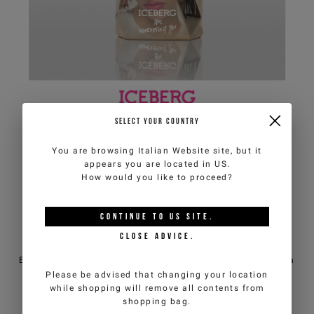
ISCRIVITI ALLA NEWSLETTER
Registrati ora alla newsletter per ricevere speciali
anteprime delle nuove collezioni e iniziative riservate
SELECT YOUR COUNTRY
a te. Ti aspetta un esclusivo
sconto del 10% sul tuo
primo ordine
, non cumulabile con altre promozioni in
You are browsing
Italian Website
site, but it
corso.
appears you are located in
US
.
.
How would you like to proceed?
*
required
Email
*
Una bottiglia che riflette
fields
meravigliosamente tutte le tue
CONTINUE TO
US
SITE.
sfaccettature
CLOSE ADVICE.
Nazione
*
Be Wonderfully You è un vero capolavoro che rappresenta
Man
Woman
una donna dalle mille sfaccettature. La superficie
Please be advised that changing your location
irregolare illustra il concetto di donna che abbraccia
while shopping will remove all contents from
tutte le caratteristiche della propria personalità con
shopping bag.
Ho preso visione dell’
informativa sul trattamento dei dati personali
orgoglio e coraggio.