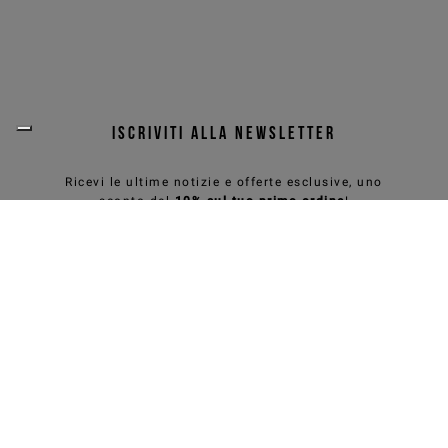
ISCRIVITI ALLA NEWSLETTER
Ricevi le ultime notizie e offerte esclusive, uno
sconto del
10% sul tuo primo ordine
!
ISCRIVITI
Social