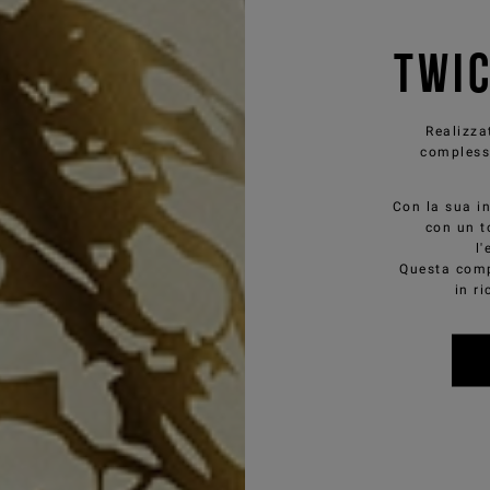
TWIC
Realizza
complessi
Con la sua i
con un t
l'
Questa compo
in ri