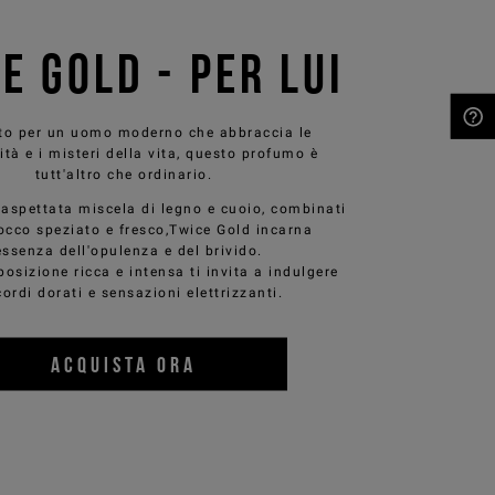
E GOLD - PER LUI
to per un uomo moderno che abbraccia le
NEED HELP?
tà e i misteri della vita, questo profumo è
tutt'altro che ordinario.
naspettata miscela di legno e cuoio, combinati
occo speziato e fresco,Twice Gold incarna
essenza dell'opulenza e del brivido.
sizione ricca e intensa ti invita a indulgere
cordi dorati e sensazioni elettrizzanti.
ACQUISTA ORA