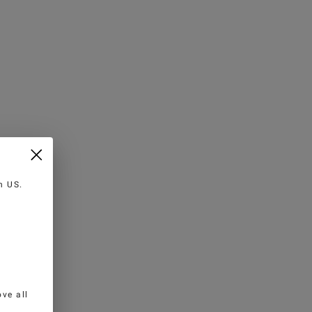
in
US
.
ve all