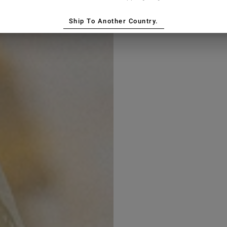
oman
Ship To Another Country.
l trattamento dei dati personali
personali per finalità di
zioni)
TI