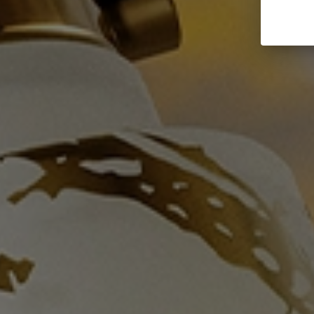
Man
W
Ho preso visione dell’
informativa su
e autorizzo il trattamento dei miei dati 
marketing (newsletter, novità e promo
ISCRIVI