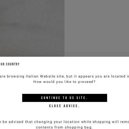
I ALLA
TTER
 per ricevere speciali
OUR COUNTRY
 e iniziative riservate
onto del 10% sul tuo
are browsing
Italian Website
site, but it appears you are located 
on altre promozioni in
How would you like to proceed?
CONTINUE TO
US
SITE.
CLOSE ADVICE.
e be advised that changing your location while shopping will remo
contents from shopping bag.