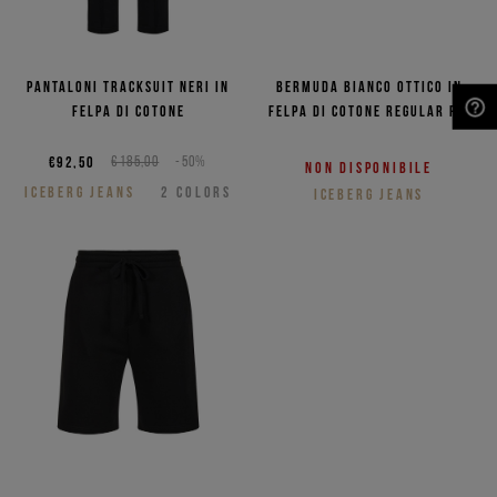
Pantaloni tracksuit neri in
Bermuda bianco ottico in
felpa di cotone
felpa di cotone regular fit
NEED HELP?
€92,50
€185,00
-50%
Non disponibile
ICEBERG JEANS
2
COLORS
ICEBERG JEANS