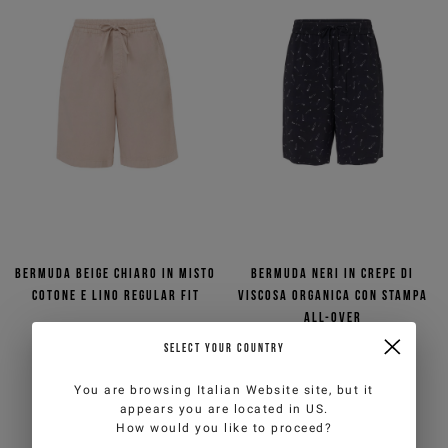
Bermuda beige chiaro in misto
Bermuda neri in crepe di
cotone e lino regular fit
viscosa organica con stampa
all-over
€90,00
€180,00
-50%
€75,00
€150,00
-50%
SELECT YOUR COUNTRY
ICEBERG JEANS
ICEBERG JEANS
You are browsing
Italian Website
site, but it
appears you are located in
US
.
How would you like to proceed?