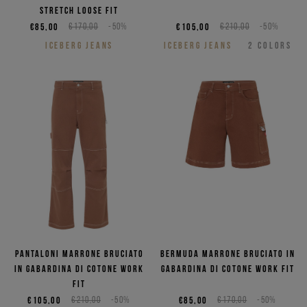
stretch loose fit
€85,00
€170,00
-50%
€105,00
€210,00
-50%
ICEBERG JEANS
ICEBERG JEANS
2
COLORS
Pantaloni marrone bruciato
Bermuda marrone bruciato in
in gabardina di cotone work
gabardina di cotone work fit
fit
€105,00
€210,00
-50%
€85,00
€170,00
-50%