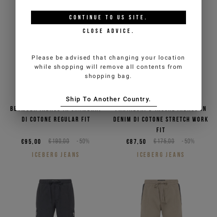
CONTINUE TO
US
SITE.
CLOSE ADVICE.
Please be advised that changing your location
while shopping will remove all contents from
shopping bag.
Ship To Another Country.
Bermuda indaco in chambray
Pantaloni 5 tasche indaco in
di cotone regular fit
denim di cotone stretch work
fit
€95,00
€190,00
-50%
€87,50
€175,00
-50%
ICEBERG JEANS
ICEBERG JEANS