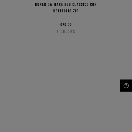
Boxer da mare blu classico con
dettaglio zip
€70,00
2
COLORS
NEED HELP?