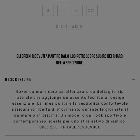
M
L
XL
XXL
Guida taglie
Gli ordini ricevuti a partire dal 01.08 potrebbero subire dei ritardi
nella spedizione.
Descrizione
Boxer da mare nero caratterizzato da dettaglio zip
laterale che aggiunge un accento tecnico al design
essenziale. La linea pulita e la vestibilità confortevole
assicurano libertà di movimento durante le giornate al
da mare o in piscina. Un modello dal look sportivo e
contemporaneo, ideale per uno stile estivo dinamico.
Sku
:
26E11P193B769309000