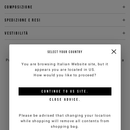
Composizione
Spedizione e Resi
Vestibilità
HAI BISOGNO DI AIUTO?
SELECT YOUR COUNTRY
Puoi contattare il servizio clienti di iceberg.com via email a
You are browsing
Italian Website
site, but it
customercare@iceberg.com
, cercheremo di rispondere entro 2
appears you are located in
US
.
giorni lavorativi (lun-ven).
How would you like to proceed?
POTREBBE PIACERTI ANCHE
CONTINUE TO
US
SITE.
CLOSE ADVICE.
Please be advised that changing your location
while shopping will remove all contents from
shopping bag.