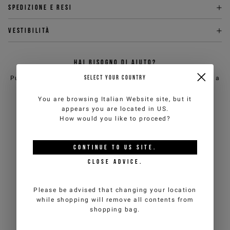
Spedizione e Resi
Vestibilità
HAI BISOGNO DI AIUTO?
SELECT YOUR COUNTRY
Puoi contattare il servizio clienti di iceberg.com via email a
customercare@iceberg.com
, cercheremo di rispondere entro 2
giorni lavorativi (lun-ven).
You are browsing
Italian Website
site, but it
appears you are located in
US
.
How would you like to proceed?
POTREBBE PIACERTI ANCHE
CONTINUE TO
US
SITE.
CLOSE ADVICE.
Please be advised that changing your location
while shopping will remove all contents from
shopping bag.