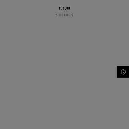
€79,00
2
COLORS
NEED HELP?