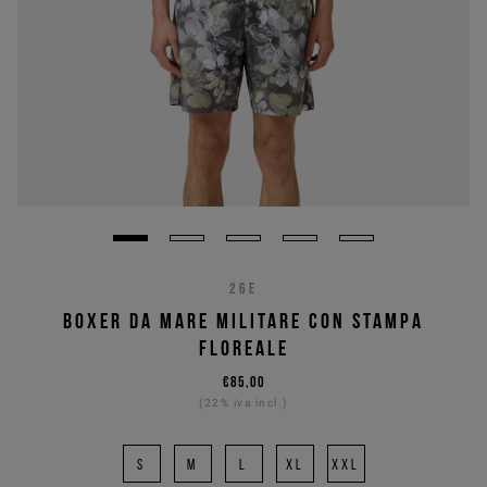
26E
BOXER DA MARE MILITARE CON STAMPA
FLOREALE
€85,00
(22% iva incl.)
S
M
L
XL
XXL