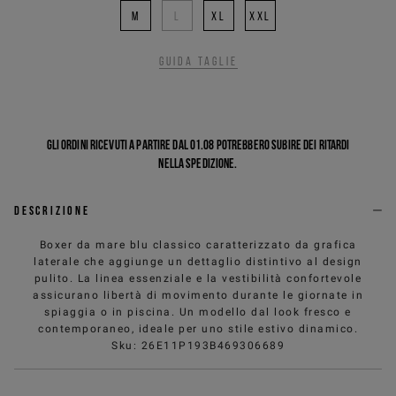
M
L
XL
XXL
Guida taglie
Gli ordini ricevuti a partire dal 01.08 potrebbero subire dei ritardi
nella spedizione.
Descrizione
Boxer da mare blu classico caratterizzato da grafica
laterale che aggiunge un dettaglio distintivo al design
pulito. La linea essenziale e la vestibilità confortevole
assicurano libertà di movimento durante le giornate in
spiaggia o in piscina. Un modello dal look fresco e
contemporaneo, ideale per uno stile estivo dinamico.
Sku
:
26E11P193B469306689