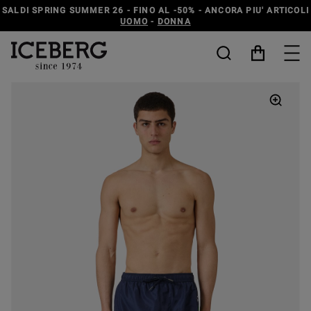
SCOPRI LA LINEA ICEBERG JEANS
UOMO
-
DONNA