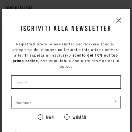
Composizione
Spedizione e Resi
ISCRIVITI ALLA NEWSLETTER
Vestibilità
Registrati ora alla newsletter per ricevere speciali
anteprime delle nuove collezioni e iniziative riservate
HAI BISOGNO DI AIUTO?
SELECT YOUR COUNTRY
a te. Ti aspetta un esclusivo
sconto del 10% sul tuo
primo ordine
, non cumulabile con altre promozioni in
Puoi contattare il servizio clienti di iceberg.com via email a
You are browsing
Italian Website
site, but it
corso.
customercare@iceberg.com
, cercheremo di rispondere entro 2
appears you are located in
US
.
giorni lavorativi (lun-ven).
How would you like to proceed?
*
required
Email
*
fields
POTREBBE PIACERTI ANCHE
CONTINUE TO
US
SITE.
CLOSE ADVICE.
Nazione
*
Man
Woman
Please be advised that changing your location
while shopping will remove all contents from
shopping bag.