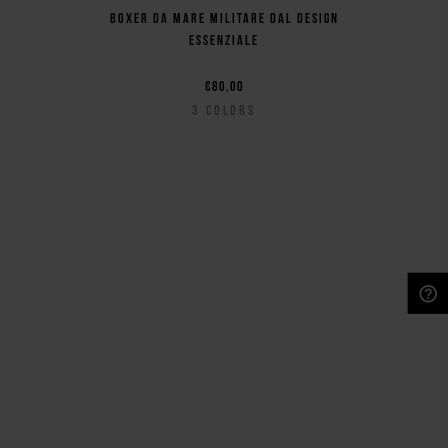
Boxer da mare militare dal design
essenziale
€80,00
3
COLORS
NEED HELP?