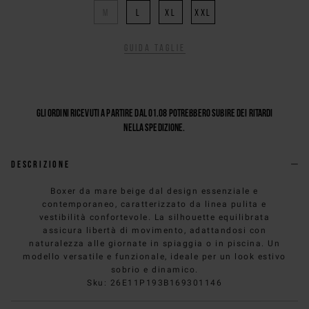
M
L
XL
XXL
Guida taglie
Gli ordini ricevuti a partire dal 01.08 potrebbero subire dei ritardi
nella spedizione.
Descrizione
Boxer da mare beige dal design essenziale e
contemporaneo, caratterizzato da linea pulita e
vestibilità confortevole. La silhouette equilibrata
assicura libertà di movimento, adattandosi con
naturalezza alle giornate in spiaggia o in piscina. Un
modello versatile e funzionale, ideale per un look estivo
sobrio e dinamico.
Sku
:
26E11P193B169301146