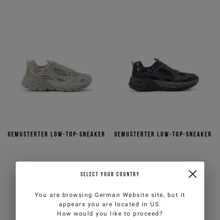
Gemusterter Low-Top-Sneaker
Gemusterter Low-Top-Sneaker
€150,50
€215,00
-30%
€150,50
€215,00
-30%
SELECT YOUR COUNTRY
3
COLORS
3
COLORS
You are browsing
German Website
site, but it
appears you are located in
US
.
How would you like to proceed?