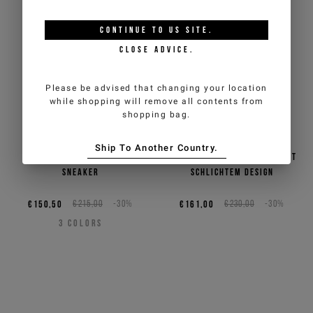
CONTINUE TO
US
SITE.
CLOSE ADVICE.
Please be advised that changing your location
while shopping will remove all contents from
shopping bag.
Ship To Another Country.
Mehrfarbiger Low-Top-
Optisch weißer Sneaker mit
Sneaker
schlichtem Design
€150,50
€215,00
-30%
€161,00
€230,00
-30%
3
COLORS