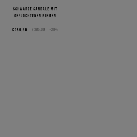
Schwarze Sandale mit
geflochtenen Riemen
€269,50
€385,00
-30%