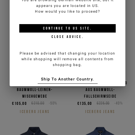
appears you are located in
US
.
How would you like to proceed?
CONTINUE TO
US
SITE.
CLOSE ADVICE.
Please be advised that changing your location
while shopping will remove all contents from
shopping bag.
Ship To Another Country.
Hellbeiges Hemd aus
Salbeigrünes Kurzarmhemd
Baumwoll-Leinen-
aus Baumwoll-
Mischgewebe
Fallschirmseide
€105,00
€210,00
-50%
€135,00
€225,00
-40%
ICEBERG JEANS
ICEBERG JEANS