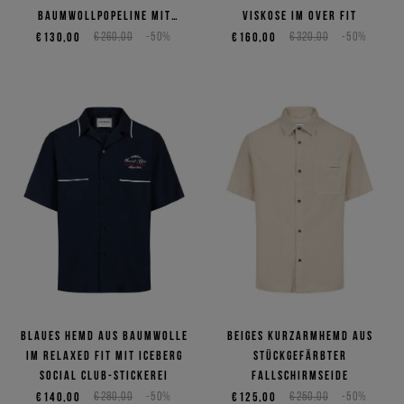
Baumwollpopeline mit
Viskose im Over Fit
kontrastierendem Streifen
€130,00
€260,00
-50%
€160,00
€320,00
-50%
Blaues Hemd aus Baumwolle
Beiges Kurzarmhemd aus
im Relaxed Fit mit Iceberg
stückgefärbter
Social Club-Stickerei
Fallschirmseide
€140,00
€280,00
-50%
€125,00
€250,00
-50%