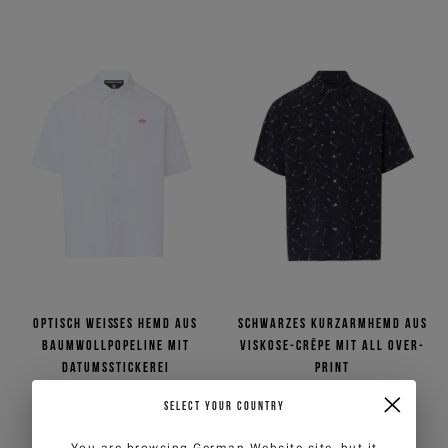
Optisch weißes Hemd aus
Schwarzes Kurzarmhemd aus
Baumwollpopeline mit
Viskose-Crêpe mit All over-
Datumsstickerei
Print
€105,00
€175,00
-40%
€85,00
€170,00
-50%
SELECT YOUR COUNTRY
ICEBERG JEANS
ICEBERG JEANS
You are browsing
German Website
site, but it