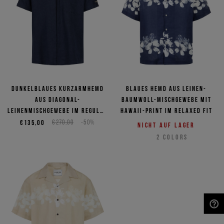
Dunkelblaues Kurzarmhemd
Blaues Hemd aus Leinen-
aus Diagonal-
Baumwoll-Mischgewebe mit
Leinenmischgewebe im Regular
Hawaii-Print im Relaxed Fit
Fit
€135,00
€270,00
-50%
Nicht auf Lager
2
COLORS