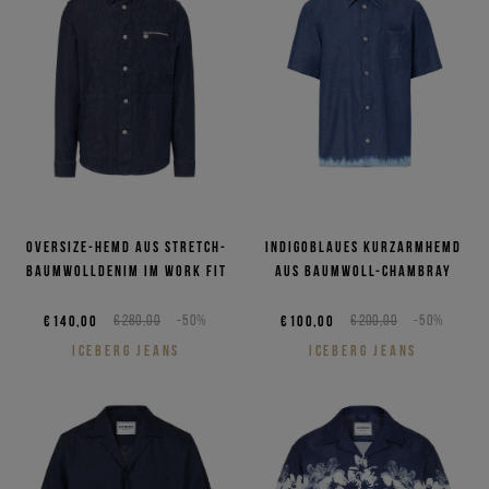
Oversize-Hemd aus Stretch-
Indigoblaues Kurzarmhemd
Baumwolldenim im Work Fit
aus Baumwoll-Chambray
€140,00
€280,00
-50%
€100,00
€200,00
-50%
ICEBERG JEANS
ICEBERG JEANS