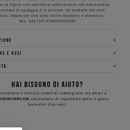
za la figura con equilibrio, adattandosi con naturalezza
giornate in spiaggia o in piscina. Un modello dal look
ico, ideale per uno stile estivo moderno e distintivo.
Sku
:
26E12P193R069309000
zione
ne e Resi
ità
HAI BISOGNO DI AIUTO?
ontattare il servizio clienti di iceberg.com via email a
care@iceberg.com
, cercheremo di rispondere entro 2 giorni
lavorativi (lun-ven).