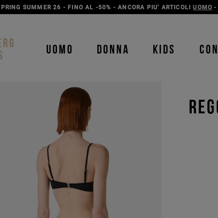
SCOPRI LA LINEA ICEBERG JEANS
UOMO
-
DONNA
ERG
UOMO
DONNA
KIDS
CO
S
REG