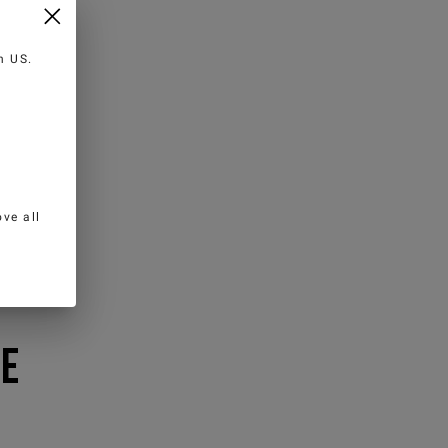
in
US
.
ve all
HE