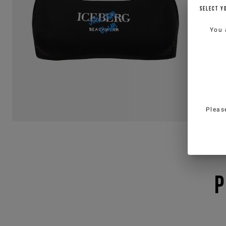
SELECT Y
You 
Pleas
P