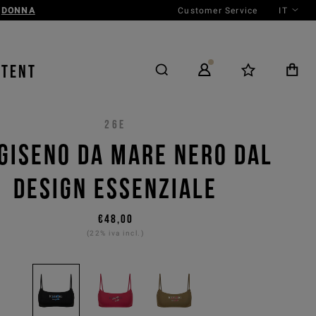
Customer Service
IT
NTENT
26E
GISENO DA MARE NERO DAL
DESIGN ESSENZIALE
€48,00
(22% iva incl.)