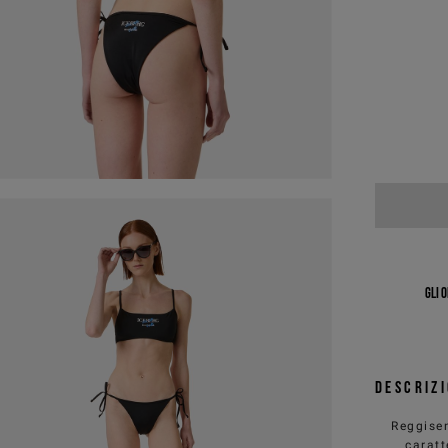
Gli 
Descriz
Reggise
caratt