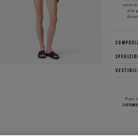
valoriz
alle 
dinam
Composi
Spedizio
Vestibil
Puoi c
customer