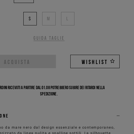
S
M
L
Guida taglie
ACQUISTA
WISHLIST
ordini ricevuti a partire dal 01.08 potrebbero subire dei ritardi nella
spedizione.
ione
no da mare nero dal design essenziale e contemporaneo,
erizzato da linea pulita e spalline sottili. La silhouette