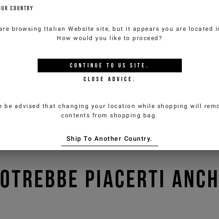
OUR COUNTRY
are browsing
Italian Website
site, but it appears you are located 
How would you like to proceed?
CONTINUE TO
US
SITE.
CLOSE ADVICE.
e be advised that changing your location while shopping will remo
contents from shopping bag.
Ship To Another Country.
OTREBBE PIACERTI ANC