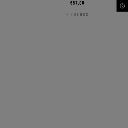
€57,00
NEED HELP?
3
COLORS