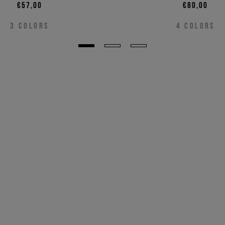
€57,00
€80,00
3
COLORS
4
COLORS