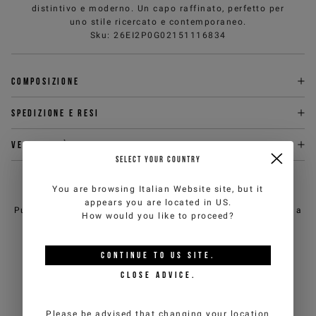
distintivo e moderno. Un capo raffinato, perfetto per
uno stile ricercato e contemporaneo.
Sku
:
26EI2P0G02151116834
Composizione
Spedizione e Resi
Vestibilità
SELECT YOUR COUNTRY
HAI BISOGNO DI AIUTO?
You are browsing
Italian Website
site, but it
appears you are located in
US
.
Puoi contattare il servizio clienti di iceberg.com via email a
How would you like to proceed?
customercare@iceberg.com
, cercheremo di rispondere entro 2
giorni lavorativi (lun-ven).
CONTINUE TO
US
SITE.
CLOSE ADVICE.
POTREBBE PIACERTI ANCHE
Please be advised that changing your location