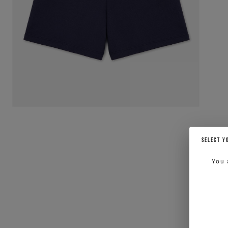
SELECT Y
You 
P