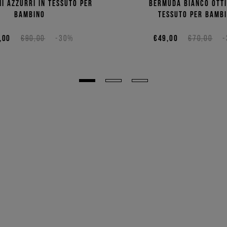
i azzurri in tessuto per
Bermuda bianco otti
bambino
tessuto per bamb
,00
€90,00
-30%
€49,00
€70,00