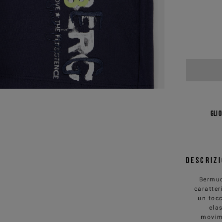
Gli 
Descriz
Bermud
caratter
un tocc
ela
movime