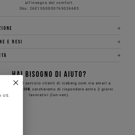
all’insegna del comfort.
Sku
:
26E13G0D00765026685
zione
ne e Resi
ità
HAI BISOGNO DI AIUTO?
ontattare il servizio clienti di iceberg.com via email a
care@iceberg.com
, cercheremo di rispondere entro 2 giorni
lavorativi (lun-ven).
in
US
.
HE