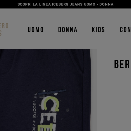
SCOPRI LA LINEA ICEBERG JEANS
UOMO
-
DONNA
ERG
UOMO
DONNA
KIDS
CO
S
BER