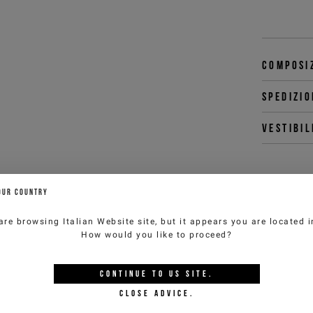
Composi
Spedizio
Vestibil
OUR COUNTRY
Puoi c
customer
are browsing
Italian Website
site, but it appears you are located 
How would you like to proceed?
CONTINUE TO
US
SITE.
OTREBBE PIACERTI ANC
CLOSE ADVICE.