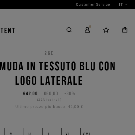
Customer Service
IT
NTENT
26E
MUDA IN TESSUTO BLU CON
LOGO LATERALE
€42,00
€60,00
-30%
(22% iva incl.)
Ultimo prezzo più basso:
42,00 €
S
M
L
XL
XXL