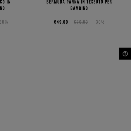
co in
Bermuda panna in tessuto per
ino
bambino
-30%
€49,00
€70,00
-30%
NEED HELP?