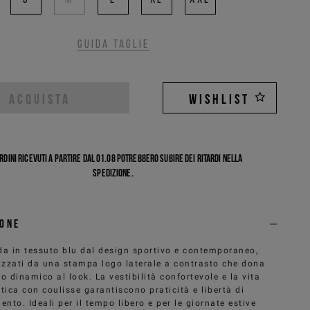
Guida taglie
ACQUISTA
WISHLIST
ordini ricevuti a partire dal 01.08 potrebbero subire dei ritardi nella
spedizione.
ione
a in tessuto blu dal design sportivo e contemporaneo,
izzati da una stampa logo laterale a contrasto che dona
o dinamico al look. La vestibilità confortevole e la vita
stica con coulisse garantiscono praticità e libertà di
nto. Ideali per il tempo libero e per le giornate estive