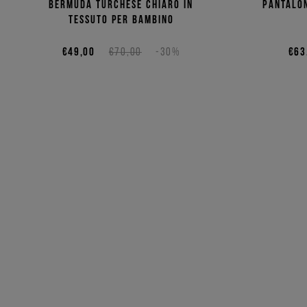
Bermuda turchese chiaro in
Pantalon
tessuto per bambino
€49,00
€70,00
-30%
€63