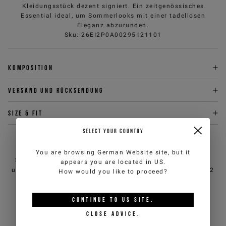
Kleidungsstück dezent signiert. Ein zeitgenössisches
Essential ideal, um Sommerlooks mit einer tadellosen
Eleganz abzurunden.
Sku
:
26EI2P0A00295121101
Komposition
Versand und Rücksendung
Size & fit
SELECT YOUR COUNTRY
BRAUCHEN SIE HILFE?
You are browsing
German Website
site, but it
Sie können den Kundendienst von iceberg.com per E-Mail
appears you are located in
US
.
unter
customercare@iceberg.com
, wir antworten innerhalb von 2
How would you like to proceed?
Werktagen (Mo-Fr).
CONTINUE TO
US
SITE.
DAS KÖNNTE IHNEN AUCH
CLOSE ADVICE.