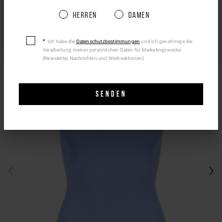
Please be advised that changing your location
Herren
Damen
while shopping will remove all contents from
shopping bag.
Ich habe die
Datenschutzbestimmungen
und ich genehmige die
Verarbeitung meiner persönlichen Daten für Marketingzwecke
Ship To Another Country.
(Newsletter, Nachrichten und Werbeaktionen)
SENDEN