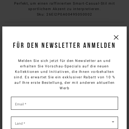
Perfekt, um einen raffinierten Smart-Casual-Stil mit
sportlichem Akzent zu interpretieren.
Sku
:
26EI2P0A00495050002
Komposition
Für den Newsletter anmelden
Versand und Rücksendung
Size & fit
Melden Sie sich jetzt für den Newsletter an und
erhalten Sie Vorschau-Specials auf die neuen
Kollektionen und Initiativen, die Ihnen vorbehalten
SELECT YOUR COUNTRY
BRAUCHEN SIE HILFE?
sind. Es erwartet Sie ein exklusiver Rabatt von 10 %
auf Ihre erste Bestellung, der mit anderen aktuellen
You are browsing
German Website
site, but it
Sie können den Kundendienst von iceberg.com per E-Mail
Werb
appears you are located in
US
.
unter
customercare@iceberg.com
, wir antworten innerhalb von 2
How would you like to proceed?
Werktagen (Mo-Fr).
*
required
Email
*
fields
CONTINUE TO
US
SITE.
DAS KÖNNTE IHNEN AUCH
CLOSE ADVICE.
GEFALLEN
Land
*