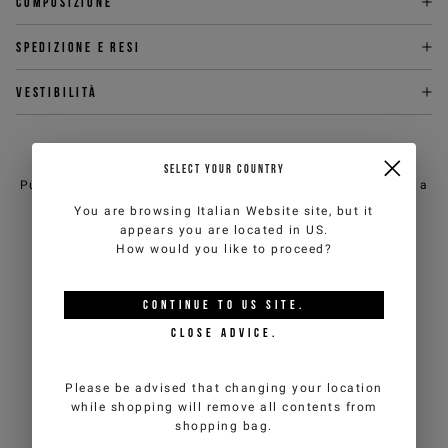
Composizione
Spedizione e Resi
Vestibilità
HAI BISOGNO DI AIUTO?
SELECT YOUR COUNTRY
Puoi contattare il servizio clienti di iceberg.com via email a
customercare@iceberg.com
, cercheremo di rispondere entro 2
You are browsing
Italian Website
site, but it
giorni lavorativi (lun-ven).
appears you are located in
US
.
How would you like to proceed?
POTREBBE PIACERTI ANCHE
CONTINUE TO
US
SITE.
CLOSE ADVICE.
Please be advised that changing your location
while shopping will remove all contents from
shopping bag.