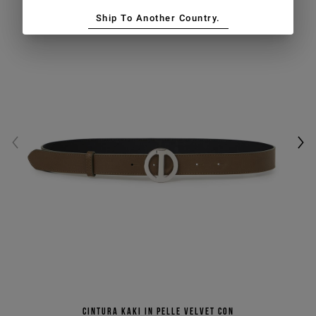
Ship To Another Country.
Cintura kaki in pelle velvet con