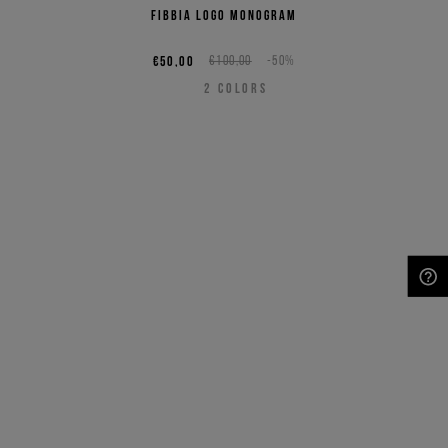
fibbia logo monogram
€50,00
€100,00
-50%
2
COLORS
NEED HELP?