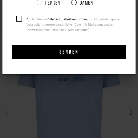
GEFALLEN
Please be advised that changing your location
Herren
Damen
while shopping will remove all contents from
shopping bag.
Ich habe die
Datenschutzbestimmungen
und ich genehmige die
Verarbeitung meiner persönlichen Daten für Marketingzwecke
Ship To Another Country.
(Newsletter, Nachrichten und Werbeaktionen)
SENDEN