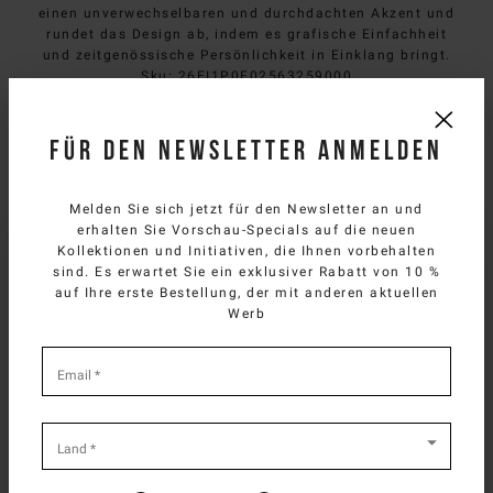
einen unverwechselbaren und durchdachten Akzent und
rundet das Design ab, indem es grafische Einfachheit
und zeitgenössische Persönlichkeit in Einklang bringt.
Sku
:
26EI1P0F02563259000
Für den Newsletter anmelden
Komposition
Versand und Rücksendung
Melden Sie sich jetzt für den Newsletter an und
erhalten Sie Vorschau-Specials auf die neuen
Size & fit
Kollektionen und Initiativen, die Ihnen vorbehalten
SELECT YOUR COUNTRY
sind. Es erwartet Sie ein exklusiver Rabatt von 10 %
auf Ihre erste Bestellung, der mit anderen aktuellen
You are browsing
German Website
site, but it
Werb
BRAUCHEN SIE HILFE?
appears you are located in
US
.
How would you like to proceed?
Sie können den Kundendienst von iceberg.com per E-Mail
*
unter
customercare@iceberg.com
, wir antworten innerhalb von 2
required
Email
*
Werktagen (Mo-Fr).
fields
CONTINUE TO
US
SITE.
CLOSE ADVICE.
Land
*
DAS KÖNNTE IHNEN AUCH