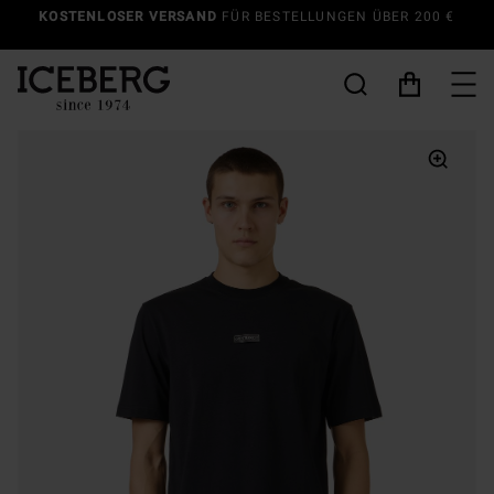
SOMMERSALE BIS ZU 50% RABATT | MEHR ENTDECKEN
HERREN
-
DAMEN