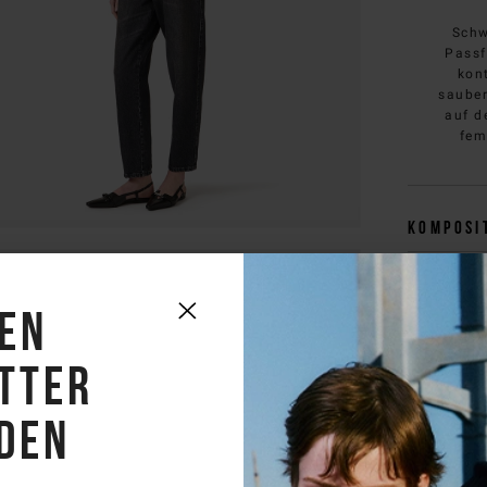
Schw
Passf
kon
sauber
auf d
fem
Komposi
Versand
den
Size & f
tter
den
Sie kön
customercar