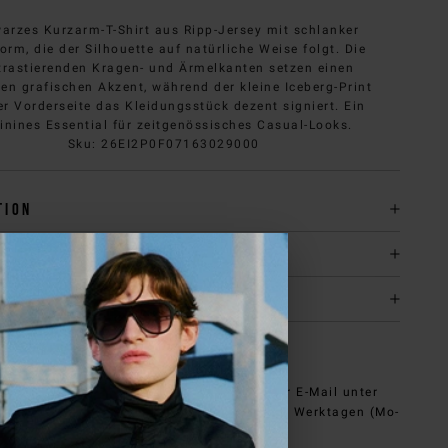
arzes Kurzarm-T-Shirt aus Ripp-Jersey mit schlanker
orm, die der Silhouette auf natürliche Weise folgt. Die
trastierenden Kragen- und Ärmelkanten setzen einen
en grafischen Akzent, während der kleine Iceberg-Print
er Vorderseite das Kleidungsstück dezent signiert. Ein
inines Essential für zeitgenössisches Casual-Looks.
Sku
:
26EI2P0F07163029000
tion
 und Rücksendung
it
BRAUCHEN SIE HILFE?
nen den Kundendienst von iceberg.com per E-Mail unter
e@iceberg.com
, wir antworten innerhalb von 2 Werktagen (Mo-
Fr).