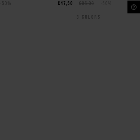
-50%
€47,50
€95,00
-50%
NEED HELP?
3
COLORS