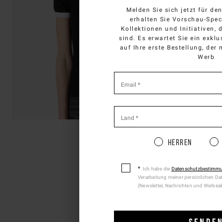
SELECT Y
Melden Sie sich jetzt für de
erhalten Sie Vorschau-Spec
Kollektionen und Initiativen, 
You 
sind. Es erwartet Sie ein exkl
auf Ihre erste Bestellung, der
Werb
*
required
Email
*
fields
Pleas
Land
*
Herren
Ich habe die
Datenschutzbestimm
DAS 
Verarbeitung meiner persönlichen Da
(Newsletter, Nachrichten und Werbea
SENDE