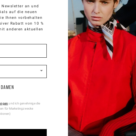
OUR COUNTRY
n Newsletter an und
ials auf die neuen
die Ihnen vorbehalten
are browsing
German Website
site, but it appears you are located
usiver Rabatt von 10 %
How would you like to proceed?
 mit anderen aktuellen
CONTINUE TO
US
SITE.
CLOSE ADVICE.
e be advised that changing your location while shopping will remo
contents from shopping bag.
Ship To Another Country.
Damen
ungen
und ich genehmige die
KÖNNTE IHNEN AUCH GEF
ten für Marketingzwecke
ktionen)
N