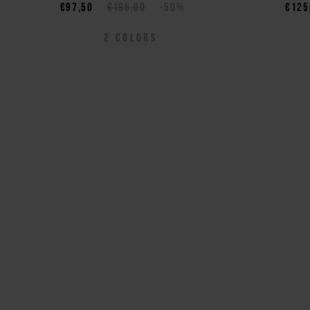
€97,50
€195,00
-50%
€125
2
COLORS