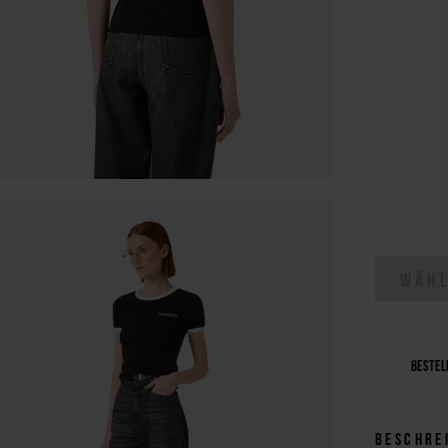
WÄHL
Bestell
Beschre