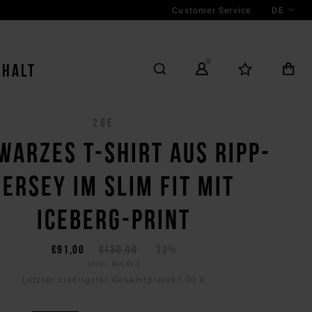
Customer Service
DE
NHALT
26E
WARZES T-SHIRT AUS RIPP-
JERSEY IM SLIM FIT MIT
ICEBERG-PRINT
€91,00
€130,00
-30%
(inkl. MwSt.)
Letzter niedrigster Gesamtpreis
91,00 €