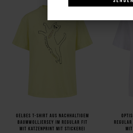
Gelbes T-Shirt aus nachhaltigem
Opti
Baumwolljersey im Regular Fit
Regular
mit Katzenprint mit Stickerei
mit