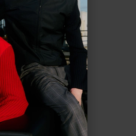
 in
US
.
ve all
ALLEN