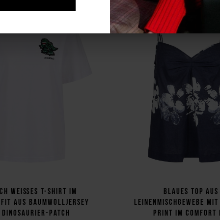
sch weißes T-Shirt im
Blaues Top aus
 Fit aus Baumwolljersey
Leinenmischgewebe mit
 Dinosaurier-Patch
Print im Comfort 