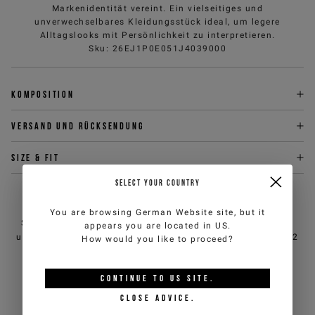
Markenidentität vereint. Ein vielseitiges und
unverwechselbares Kleidungsstück ideal, um legere
Alltagslooks mit Persönlichkeit zu interpretieren.
Sku
:
26EJ1P0E051J4039000
Komposition
Versand und Rücksendung
Size & fit
SELECT YOUR COUNTRY
BRAUCHEN SIE HILFE?
You are browsing
German Website
site, but it
Sie können den Kundendienst von iceberg.com per E-Mail
appears you are located in
US
.
unter
customercare@iceberg.com
, wir antworten innerhalb von 2
How would you like to proceed?
Werktagen (Mo-Fr).
CONTINUE TO
US
SITE.
DAS KÖNNTE IHNEN AUCH
CLOSE ADVICE.