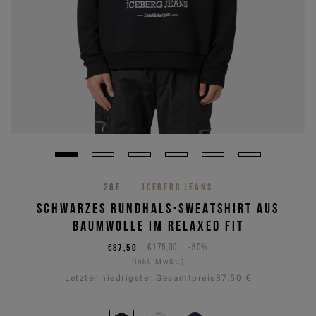
26E
ICEBERG JEANS
SCHWARZES RUNDHALS-SWEATSHIRT AUS
BAUMWOLLE IM RELAXED FIT
€87,50
€175,00
-50%
(inkl. MwSt.)
Letzter niedrigster Gesamtpreis
87,50 €