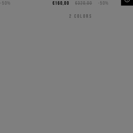
Sylvester-Print
-50%
€160,00
€320,00
-50%
NEED HELP?
2
COLORS