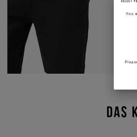
SELECT Y
You 
Pleas
DAS 