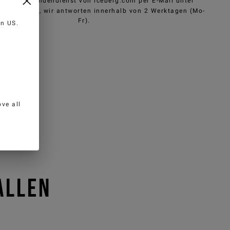
nen den Kundendienst von iceberg.com per E-Mail unter
e@iceberg.com
, wir antworten innerhalb von 2 Werktagen (Mo-
Fr).
 in
US
.
ve all
ALLEN