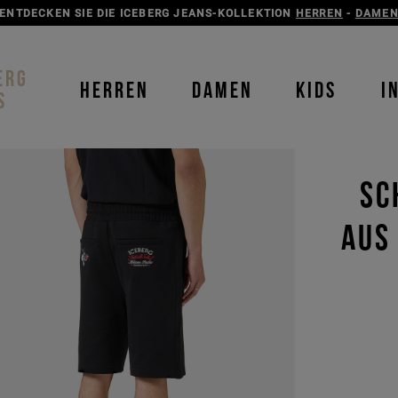
ENTDECKEN SIE DIE ICEBERG JEANS-KOLLEKTION
HERREN
-
DAME
ERG
HERREN
DAMEN
KIDS
I
S
SC
AUS