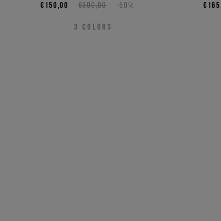
€150,00
€300,00
-50%
€165
3
COLORS