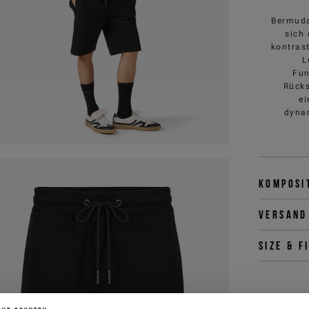
Bermuda
sich
kontras
L
Fun
Rücks
ei
dynam
Komposi
Versand
Size & f