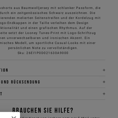
shorts aus Baumwolljersey mit schlanker Passform, die
 durch ein zeitgenössisches Schwarz auszeichnen. Die
tierenden melierten Seitenstreifen und der Kordelzug mit
ogo-Endkappen in der Taille verleihen dem Design
ktionalität und einen grafischen Rhythmus. Auf der
eite setzt der Looney Tunes-Print mit Logo-Schriftzug
nen unverwechselbaren und ironischen Akzent. Ein
isches Modell, um sportliche Casual-Looks mit einer
persönlichen Note zu vervollständigen.
Sku
:
26EI1P0D021630A9000
tion
 und Rücksendung
it
BRAUCHEN SIE HILFE?