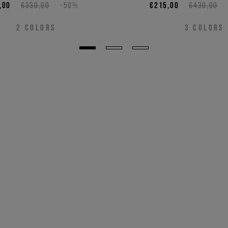
Duck
,00
€330,00
-50%
€215,00
€430,00
2
COLORS
3
COLORS