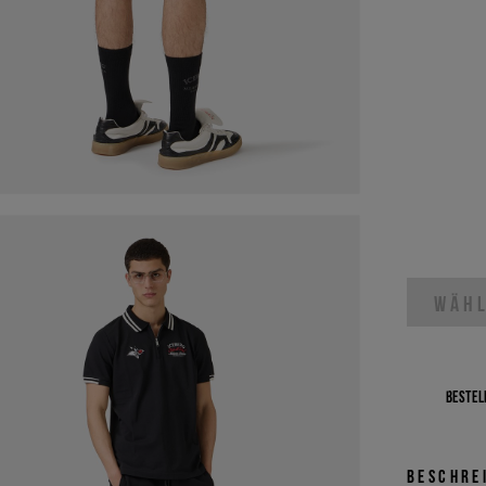
WÄHL
Bestell
Beschre