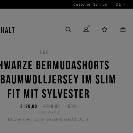
Customer Service
DE
N
NHALT
26E
HWARZE BERMUDASHORTS
 BAUMWOLLJERSEY IM SLIM
FIT MIT SYLVESTER
€120,00
€240,00
-50%
(inkl. MwSt.)
Letzter niedrigster Gesamtpreis
120,00 €