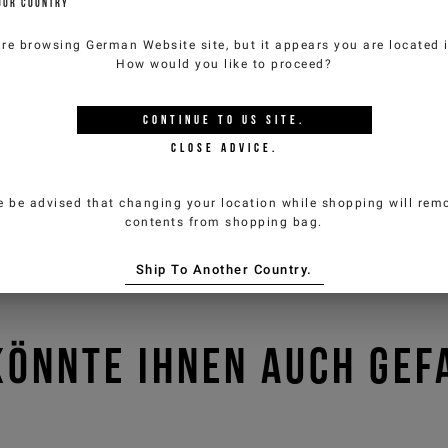
Sie kön
OUR COUNTRY
customercar
are browsing
German Website
site, but it appears you are located
How would you like to proceed?
CONTINUE TO
US
SITE.
CLOSE ADVICE.
e be advised that changing your location while shopping will remo
contents from shopping bag.
Ship To Another Country.
KÖNNTE IHNEN AUCH GEF