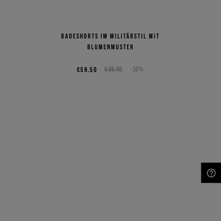
Badeshorts im Militärstil mit
Blumenmuster
€59,50
€85,00
-30%
NEED HELP?