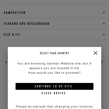
Komposition
Versand und Rücksendung
Size & fit
BRAUCHEN SIE HILFE?
SELECT YOUR COUNTRY
Sie können den Kundendienst von iceberg.com per E-Mail
unter
customercare@iceberg.com
, wir antworten innerhalb von 2
You are browsing
German Website
site, but it
Werktagen (Mo-Fr).
appears you are located in
US
.
How would you like to proceed?
DAS KÖNNTE IHNEN AUCH
CONTINUE TO
US
SITE.
GEFALLEN
CLOSE ADVICE.
Please be advised that changing your location