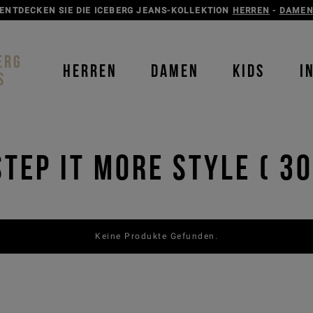
ENTDECKEN SIE DIE ICEBERG JEANS-KOLLEKTION
HERREN
-
DAME
ERG
HERREN
DAMEN
KIDS
I
S
step it more style ( 3
Order b
Keine Produkte Gefunden.
Best s
farbe
farbe