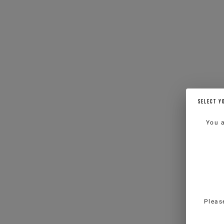
SELECT Y
You 
Pleas