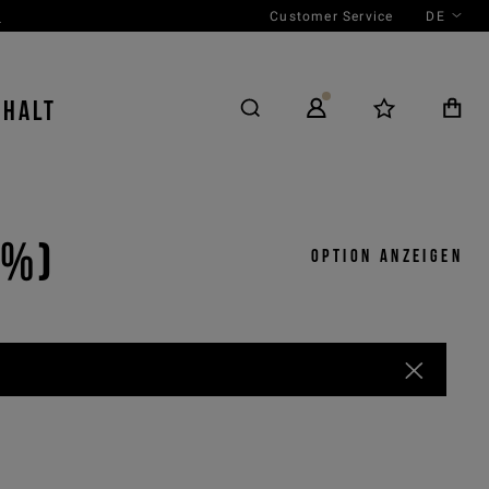
Customer Service
DE
N
NHALT
0%)
Option anzeigen
y
View by
election
Product
 ASC
Outfit
 DESC