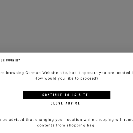
Preis
Preis
OUR COUNTRY
are browsing
German Website
site, but it appears you are located
How would you like to proceed?
CONTINUE TO
US
SITE.
CLOSE ADVICE.
e be advised that changing your location while shopping will remo
contents from shopping bag.