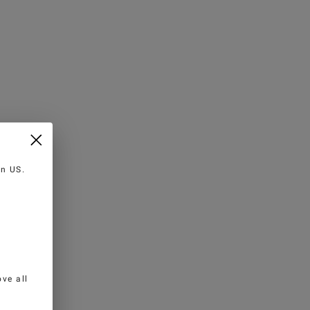
 AUFS
 ABST
 in
US
.
ve all