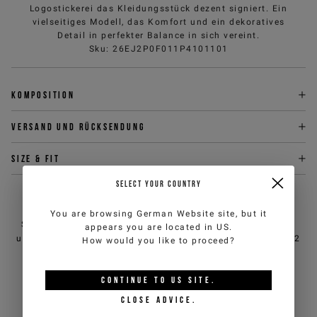
Logostickerei das Kleidungsstück dezent signiert. Ein
vielseitiges Modell, das Komfort und ein dekoratives
Detail in perfekter Balance in sich vereint.
Sku
:
26EJ2P0F011P4101101
Komposition
Versand und Rücksendung
Size & fit
SELECT YOUR COUNTRY
BRAUCHEN SIE HILFE?
You are browsing
German Website
site, but it
Sie können den Kundendienst von iceberg.com per E-Mail
appears you are located in
US
.
unter
customercare@iceberg.com
, wir antworten innerhalb von 2
How would you like to proceed?
Werktagen (Mo-Fr).
CONTINUE TO
US
SITE.
DAS KÖNNTE IHNEN AUCH
CLOSE ADVICE.