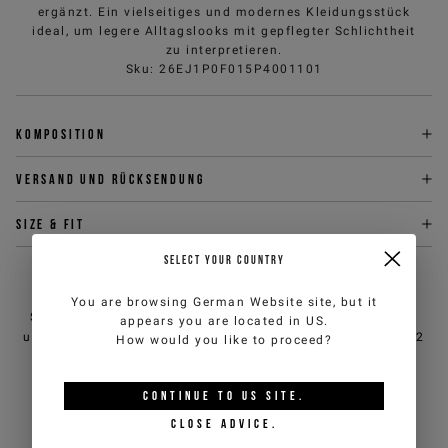
ergänzt. Ein vielseitiges und modernes Kleidungsstück
ideal, um legere Alltagslooks mit gepflegter Schlichtheit
zu interpretieren.
Sku
:
26EJ1P0F015P4001101
Komposition
Versand und Rücksendung
Size & fit
SELECT YOUR COUNTRY
BRAUCHEN SIE HILFE?
You are browsing
German Website
site, but it
Sie können den Kundendienst von iceberg.com per E-Mail
appears you are located in
US
.
unter
customercare@iceberg.com
, wir antworten innerhalb von 2
How would you like to proceed?
Werktagen (Mo-Fr).
CONTINUE TO
US
SITE.
DAS KÖNNTE IHNEN AUCH
CLOSE ADVICE.