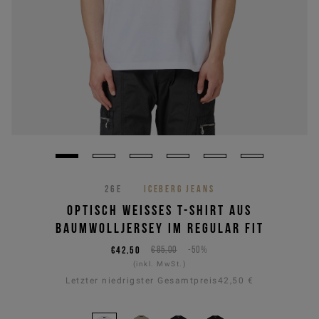
26E
ICEBERG JEANS
OPTISCH WEISSES T-SHIRT AUS B
AUMWOLLJERSEY IM REGULAR FIT
€42,50
€85,00
-50%
(inkl. MwSt.)
Letzter niedrigster Gesamtpreis
42,50 €