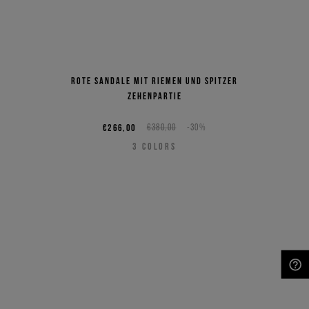
Rote Sandale mit Riemen und spitzer
Zehenpartie
€266,00
€380,00
-30%
3
COLORS
NEED HELP?