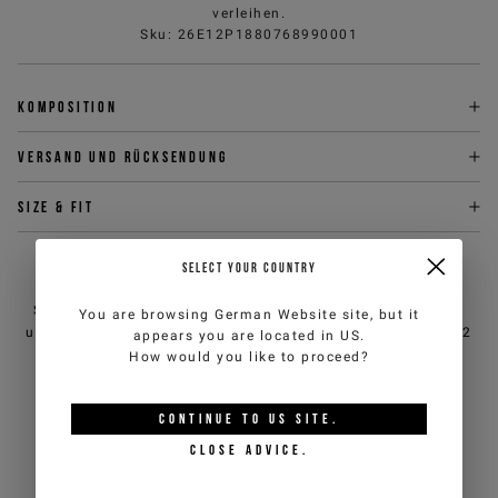
verleihen.
Sku
:
26E12P1880768990001
Komposition
Versand und Rücksendung
Size & fit
SELECT YOUR COUNTRY
BRAUCHEN SIE HILFE?
Sie können den Kundendienst von iceberg.com per E-Mail
You are browsing
German Website
site, but it
unter
customercare@iceberg.com
, wir antworten innerhalb von 2
appears you are located in
US
.
Werktagen (Mo-Fr).
How would you like to proceed?
CONTINUE TO
US
SITE.
DAS KÖNNTE IHNEN AUCH
CLOSE ADVICE.
GEFALLEN