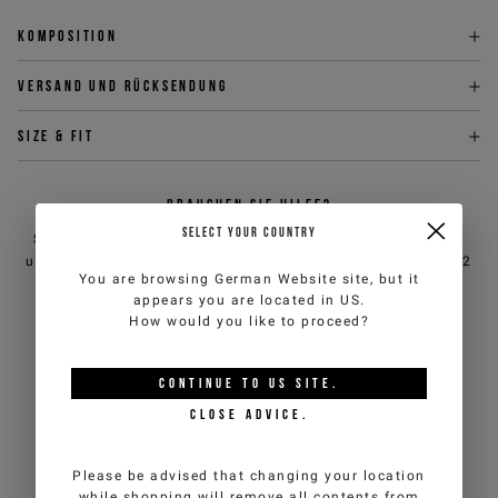
Komposition
Versand und Rücksendung
Size & fit
BRAUCHEN SIE HILFE?
SELECT YOUR COUNTRY
Sie können den Kundendienst von iceberg.com per E-Mail
unter
customercare@iceberg.com
, wir antworten innerhalb von 2
You are browsing
German Website
site, but it
Werktagen (Mo-Fr).
appears you are located in
US
.
How would you like to proceed?
DAS KÖNNTE IHNEN AUCH
GEFALLEN
CONTINUE TO
US
SITE.
CLOSE ADVICE.
Please be advised that changing your location
while shopping will remove all contents from