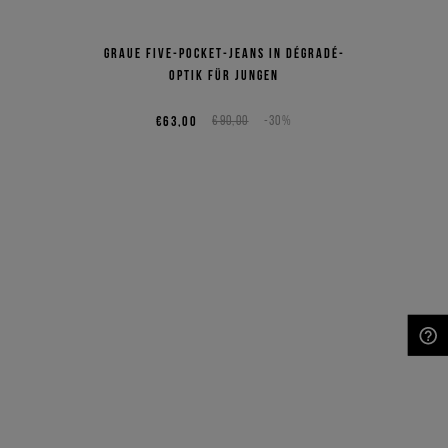
Graue Five-Pocket-Jeans in Dégradé-
Optik für Jungen
€63,00
€90,00
-30%
NEED HELP?