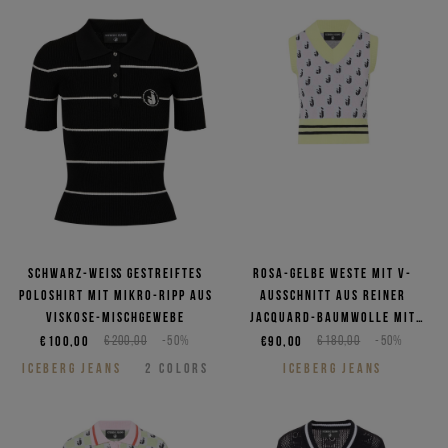
Schwarz-weiß gestreiftes
Rosa-gelbe Weste mit V-
Poloshirt mit Mikro-Ripp aus
Ausschnitt aus reiner
Viskose-Mischgewebe
Jacquard-Baumwolle mit
Schachbrettmuster
€100,00
€200,00
-50%
€90,00
€180,00
-50%
ICEBERG JEANS
2
COLORS
ICEBERG JEANS