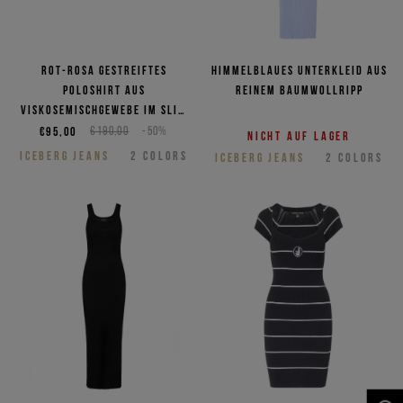
Rot-rosa gestreiftes
Himmelblaues Unterkleid aus
Poloshirt aus
reinem Baumwollripp
Viskosemischgewebe im Slim
Fit
€95,00
€190,00
-50%
Nicht auf Lager
ICEBERG JEANS
2
COLORS
ICEBERG JEANS
2
COLORS