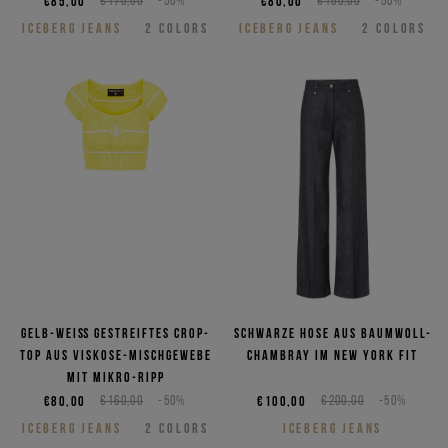
€85,00
€170,00
-50%
€80,00
€160,00
-50%
ICEBERG JEANS
2
COLORS
ICEBERG JEANS
2
COLORS
Gelb-weiß gestreiftes Crop-
Schwarze Hose aus Baumwoll-
Top aus Viskose-Mischgewebe
Chambray im New York Fit
mit Mikro-Ripp
€80,00
€160,00
-50%
€100,00
€200,00
-50%
ICEBERG JEANS
2
COLORS
ICEBERG JEANS