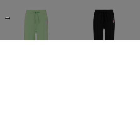
Apfelgrüne Palazzohose aus
Schwarze Palazzohose aus
Baumwollsweatstoff
Baumwollsweatstoff
€95,00
€190,00
-50%
€95,00
€190,00
-50%
ICEBERG JEANS
ICEBERG JEANS