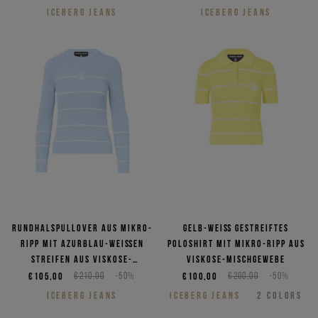
ICEBERG JEANS
ICEBERG JEANS
Rundhalspullover aus Mikro-
Gelb-weiß gestreiftes
Ripp mit azurblau-weißen
Poloshirt mit Mikro-Ripp aus
Streifen aus Viskose-
Viskose-Mischgewebe
Mischgewebe
€105,00
€210,00
-50%
€100,00
€200,00
-50%
ICEBERG JEANS
ICEBERG JEANS
2
COLORS