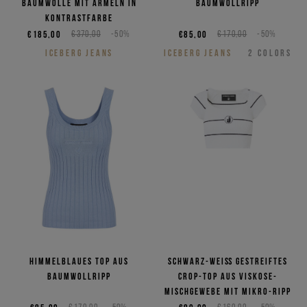
Baumwolle mit Ärmeln in
Baumwollripp
Kontrastfarbe
€185,00
€370,00
-50%
€85,00
€170,00
-50%
ICEBERG JEANS
ICEBERG JEANS
2
COLORS
Himmelblaues Top aus
Schwarz-weiß gestreiftes
Baumwollripp
Crop-Top aus Viskose-
Mischgewebe mit Mikro-Ripp