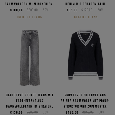
Baumwolldenim im Boyfriend
Denim mit geradem Bein
Fit
€100,00
€200,00
-50%
€85,00
€170,00
-50%
ICEBERG JEANS
ICEBERG JEANS
Graue Five-Pocket-Jeans mit
Schwarzer Pullover aus
Fade-Effekt aus
reiner Baumwolle mit Piqué-
Baumwolldenim im Straight
Struktur und Zopfmuster
Fit
€130,00
€260,00
-50%
€120,00
€240,00
-50%