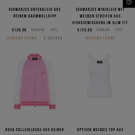
Schwarzes Unterkleid aus
Schwarzes Minikleid mit
NEED HELP?
reinem Baumwollripp
weißen Streifen aus
Viskosemischung im Slim Fit
€120,00
€240,00
-50%
€125,00
€250,00
-50%
ICEBERG JEANS
2
COLORS
ICEBERG JEANS
Rosa Collegejacke aus reiner
Optisch weißes Top aus