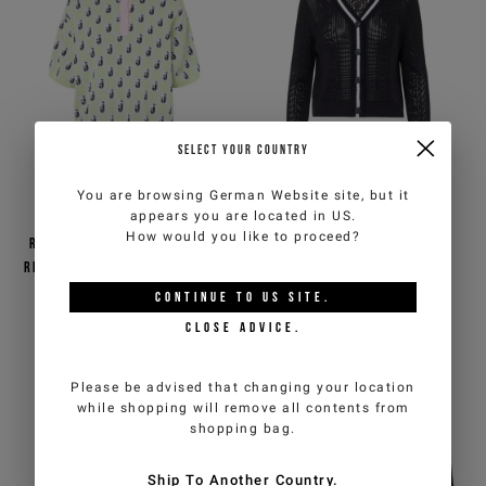
SELECT YOUR COUNTRY
You are browsing
German Website
site, but it
appears you are located in
US
.
How would you like to proceed?
Rosa-grünes Poloshirt aus
Schwarzer Cardigan aus
reiner Jacquard-Baumwolle
reiner Baumwolle mit
im Cropped Fit mit
Pointelle-Strickmuster
CONTINUE TO
US
SITE.
Schachbrettmuster
€110,00
€220,00
-50%
€110,00
€220,00
-50%
CLOSE ADVICE.
ICEBERG JEANS
ICEBERG JEANS
Please be advised that changing your location
while shopping will remove all contents from
shopping bag.
Ship To Another Country.