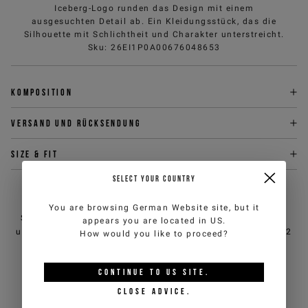
Iceberg-Logo runden das Design mit einem
ausgesuchten Detail ab. Ein Kleidungsstück, das die
Silhouette mit Schlichtheit und Charakter unterstreicht.
Sku
:
26EI1P0A00676048653
Komposition
Versand und Rücksendung
Size & fit
SELECT YOUR COUNTRY
BRAUCHEN SIE HILFE?
You are browsing
German Website
site, but it
Sie können den Kundendienst von iceberg.com per E-Mail
appears you are located in
US
.
unter
customercare@iceberg.com
, wir antworten innerhalb von 2
How would you like to proceed?
Werktagen (Mo-Fr).
CONTINUE TO
US
SITE.
DAS KÖNNTE IHNEN AUCH
CLOSE ADVICE.