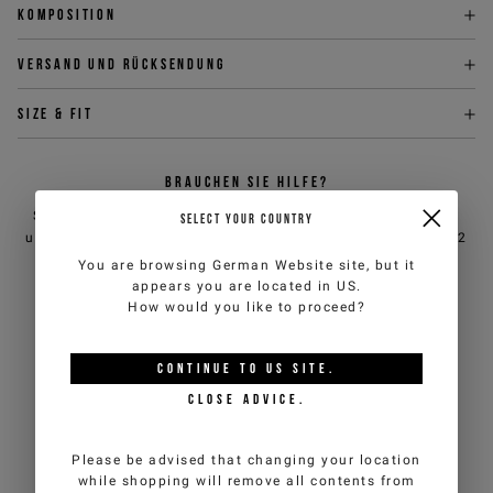
Komposition
Versand und Rücksendung
Size & fit
BRAUCHEN SIE HILFE?
Sie können den Kundendienst von iceberg.com per E-Mail
SELECT YOUR COUNTRY
unter
customercare@iceberg.com
, wir antworten innerhalb von 2
Werktagen (Mo-Fr).
You are browsing
German Website
site, but it
appears you are located in
US
.
How would you like to proceed?
DAS KÖNNTE IHNEN AUCH
GEFALLEN
CONTINUE TO
US
SITE.
CLOSE ADVICE.
Please be advised that changing your location
while shopping will remove all contents from