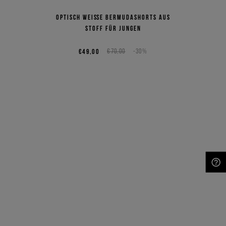
Optisch weiße Bermudashorts aus
Stoff für Jungen
€49,00
€70,00
-30%
NEED HELP?