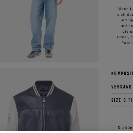
Blaue L
sich du
und Sp
und de
die 
Ärmel, d
Patch
Komposi
Versand
Size & f
Sie kön