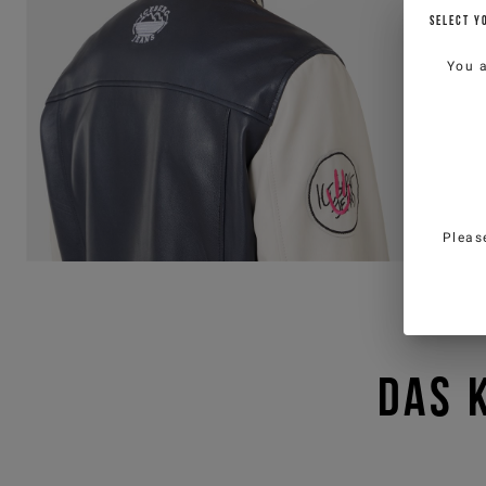
SELECT Y
You 
Pleas
DAS 