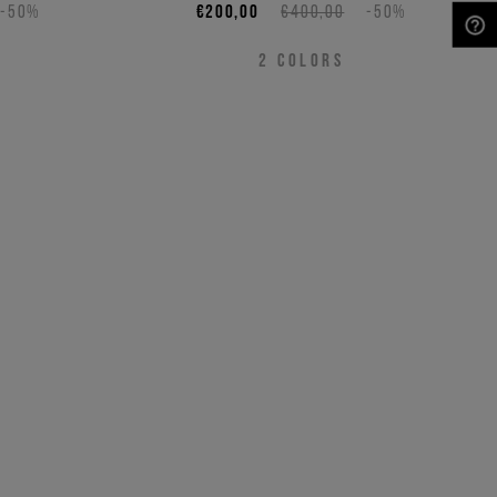
Verarbeitung
-50%
€200,00
€400,00
-50%
NEED HELP?
2
COLORS