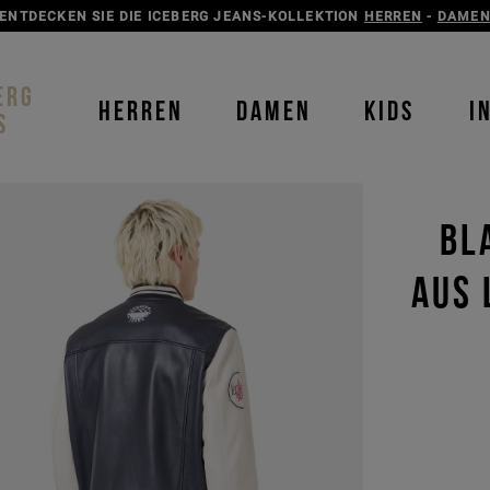
ENTDECKEN SIE DIE ICEBERG JEANS-KOLLEKTION
HERREN
-
DAME
ERG
HERREN
DAMEN
KIDS
I
S
BL
US L