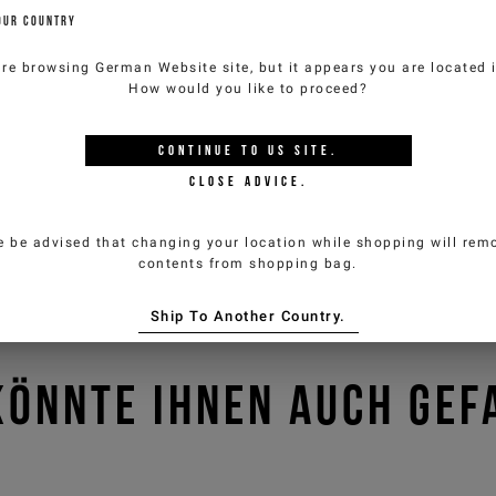
customercar
OUR COUNTRY
are browsing
German Website
site, but it appears you are located
How would you like to proceed?
CONTINUE TO
US
SITE.
CLOSE ADVICE.
e be advised that changing your location while shopping will remo
contents from shopping bag.
Ship To Another Country.
KÖNNTE IHNEN AUCH GEF