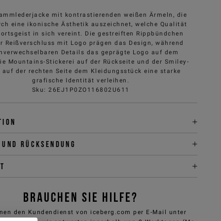
ammlederjacke mit kontrastierenden weißen Ärmeln, die
rch eine ikonische Ästhetik auszeichnet, welche Qualität
ortsgeist in sich vereint. Die gestreiften Rippbündchen
r Reißverschluss mit Logo prägen das Design, während
unverwechselbaren Details das geprägte Logo auf dem
ie Mountains-Stickerei auf der Rückseite und der Smiley-
 auf der rechten Seite dem Kleidungsstück eine starke
grafische Identität verleihen.
Sku
:
26EJ1P0ZO116802U611
tion
 und Rücksendung
it
BRAUCHEN SIE HILFE?
nen den Kundendienst von iceberg.com per E-Mail unter