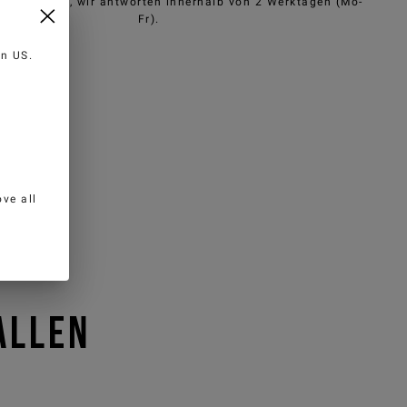
e@iceberg.com
, wir antworten innerhalb von 2 Werktagen (Mo-
Fr).
 in
US
.
ve all
ALLEN