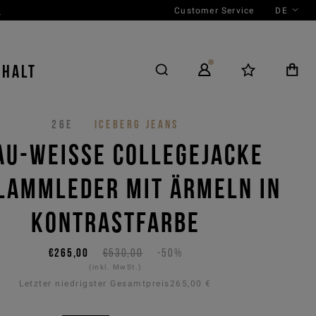
Customer Service
DE
N
NHALT
26E
ICEBERG JEANS
AU-WEISSE COLLEGEJACKE A
AMMLEDER MIT ÄRMELN IN K
ONTRASTFARBE
€265,00
€530,00
-50%
(inkl. MwSt.)
Letzter niedrigster Gesamtpreis
265,00 €