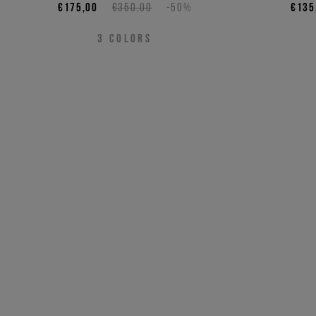
€175,00
€350,00
-50%
€135
3
COLORS