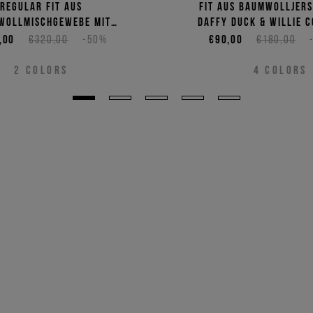
Regular Fit aus
Fit aus Baumwolljers
wollmischgewebe mit
Daffy Duck & Willie 
Sylvester-Print
Print
,00
€320,00
-50%
€90,00
€180,00
2
COLORS
4
COLORS