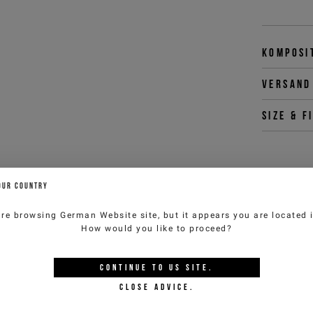
Komposi
Versand
Size & f
Sie kön
OUR COUNTRY
customercar
are browsing
German Website
site, but it appears you are located
How would you like to proceed?
CONTINUE TO
US
SITE.
KÖNNTE IHNEN AUCH GEF
CLOSE ADVICE.