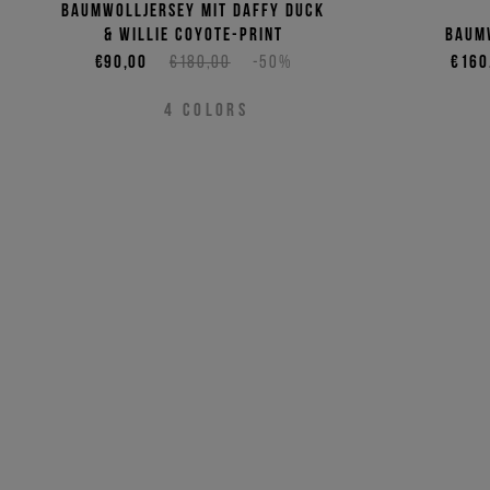
Baumwolljersey mit Daffy Duck
& Willie Coyote-Print
Baum
€90,00
€180,00
-50%
€160
4
COLORS