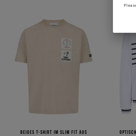
Pleas
Beiges T-Shirt im Slim Fit aus
Optisc