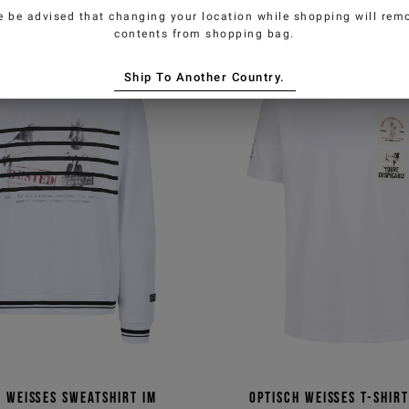
e be advised that changing your location while shopping will remo
contents from shopping bag.
Ship To Another Country.
h weißes Sweatshirt im
Optisch weißes T-Shirt