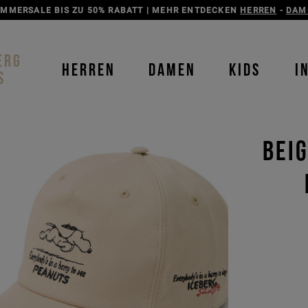
ENTDECKEN SIE DIE ICEBERG JEANS-KOLLEKTION
HERREN
-
DAME
ERG
HERREN
DAMEN
KIDS
I
S
BEI