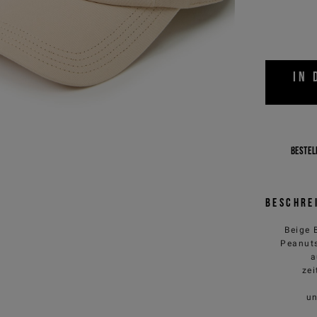
IN
Bestell
Beschre
Beige 
Peanuts
a
zei
un