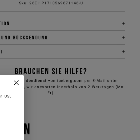
Sku
:
26EI1P1710569671146-U
tion
 und Rücksendung
it
BRAUCHEN SIE HILFE?
nen den Kundendienst von iceberg.com per E-Mail unter
e@iceberg.com
, wir antworten innerhalb von 2 Werktagen (Mo-
Fr).
 in
US
.
ALLEN