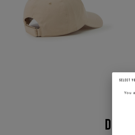
SELECT Y
You 
DAS 