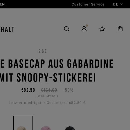
Customer Service
DE
N
NHALT
26E
GE BASECAP AUS GABARDINE
MIT SNOOPY-STICKEREI
€82,50
€165,00
-50%
(inkl. MwSt.)
Letzter niedrigster Gesamtpreis
82,50 €