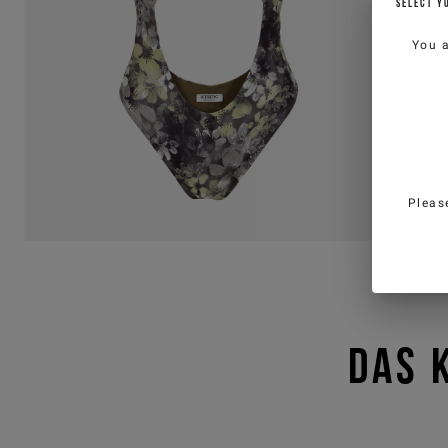
SELECT Y
You 
Pleas
DAS 