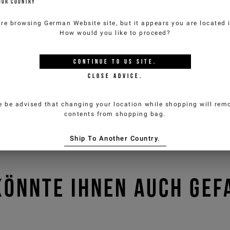
OUR COUNTRY
are browsing
German Website
site, but it appears you are located
How would you like to proceed?
CONTINUE TO
US
SITE.
CLOSE ADVICE.
e be advised that changing your location while shopping will remo
contents from shopping bag.
Ship To Another Country.
KÖNNTE IHNEN AUCH GEF