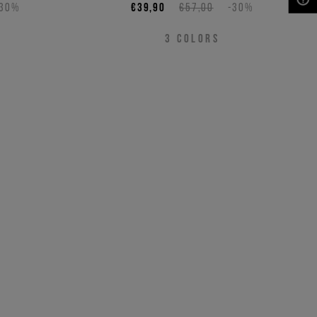
-30%
€39,90
€57,00
-30%
NEED HELP?
3
COLORS