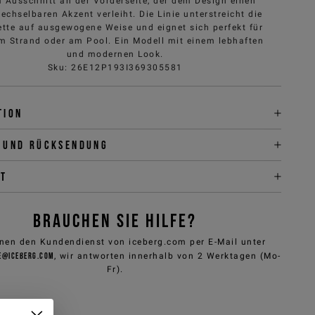
 Ausschnitt an der Vorderseite, der dem Design einen
echselbaren Akzent verleiht. Die Linie unterstreicht die
ette auf ausgewogene Weise und eignet sich perfekt für
m Strand oder am Pool. Ein Modell mit einem lebhaften
und modernen Look.
Sku
:
26E12P193I369305581
tion
 und Rücksendung
it
BRAUCHEN SIE HILFE?
nen den Kundendienst von iceberg.com per E-Mail unter
e@iceberg.com
, wir antworten innerhalb von 2 Werktagen (Mo-
Fr).