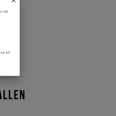
 in
US
.
ve all
ALLEN