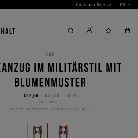
Customer Service
DE
N
NHALT
26E
ANZUG IM MILITÄRSTIL MIT
BLUMENMUSTER
€52,50
€75,00
-30%
(inkl. MwSt.)
Letzter niedrigster Gesamtpreis
75,00 €