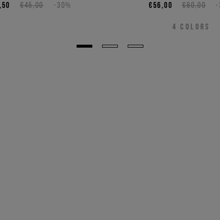
,50
€45,00
-30%
€56,00
€80,00
4
COLORS