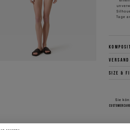
einem
unverw
Silhou
Tage a
Komposi
Versand
Size & f
Sie kön
customercar